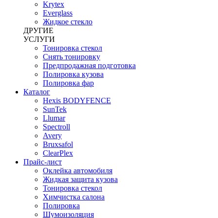
Krytex
Everglass
Жидкое стекло
ДРУГИЕ
УСЛУГИ
Тонировка стекол
Снять тонировку
Предпродажная подготовка
Полировка кузова
Полировка фар
Каталог
Hexis BODYFENCE
SunTek
Llumar
Spectroll
Avery
Bruxsafol
ClearPlex
Прайс-лист
Оклейка автомобиля
Жидкая защита кузова
Тонировка стекол
Химчистка салона
Полировка
Шумоизоляция