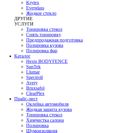
Krytex
Everglass
Жидкое стекло
ДРУГИЕ
УСЛУГИ
Тонировка стекол
Снять тонировку
Предпродажная подготовка
Полировка кузова
Полировка фар
Каталог
Hexis BODYFENCE
SunTek
Llumar
Spectroll
Avery
Bruxsafol
ClearPlex
Прайс-лист
Оклейка автомобиля
Жидкая защита кузова
Тонировка стекол
Химчистка салона
Полировка
Шумоизоляция