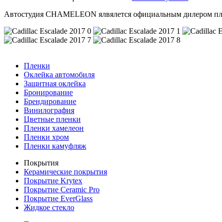
Автостудия CHAMELEON ялвялется официальным дилером пл
Пленки
Оклейка автомобиля
Защитная оклейка
Бронирование
Брендирование
Винилография
Цветные пленки
Пленки хамелеон
Пленки хром
Пленки камуфляж
Покрытия
Керамические покрытия
Покрытие Krytex
Покрытие Ceramic Pro
Покрытие EverGlass
Жидкое стекло