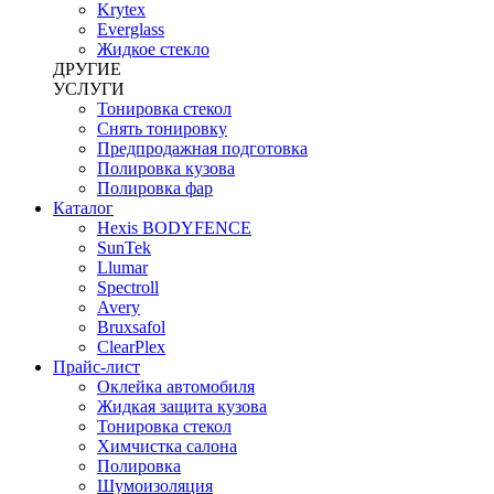
Krytex
Everglass
Жидкое стекло
ДРУГИЕ
УСЛУГИ
Тонировка стекол
Снять тонировку
Предпродажная подготовка
Полировка кузова
Полировка фар
Каталог
Hexis BODYFENCE
SunTek
Llumar
Spectroll
Avery
Bruxsafol
ClearPlex
Прайс-лист
Оклейка автомобиля
Жидкая защита кузова
Тонировка стекол
Химчистка салона
Полировка
Шумоизоляция